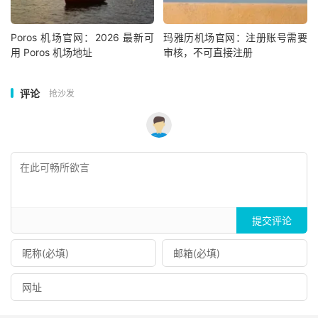
Poros 机场官网：2026 最新可
玛雅历机场官网：注册账号需要
用 Poros 机场地址
审核，不可直接注册
评论
抢沙发
提交评论