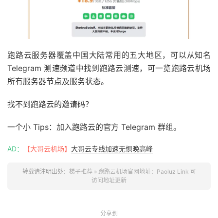
跑路云服务器覆盖中国大陆常用的五大地区，可以从知名
Telegram 测速频道中找到跑路云测速，可一览跑路云机场
所有服务器节点及服务状态。
找不到跑路云的邀请码？
一个小 Tips：加入跑路云的官方 Telegram 群组。
AD：
【大哥云机场】
大哥云专线加速无惧晚高峰
转载请注明出处：
梯子推荐
»
跑路云机场官网地址：Paoluz Link 可
访问地址更新
分享到