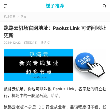
梯子推荐


机场官网
正文

跑路云机场官网地址：Paoluz Link 可访问地址
更新
2024-12-23
阅读(313)
评论(0)
跑路云机场，你也可以叫他 Paoluz Link，名字起的特立独
行，机场中的一股泥石流，哈哈。
跑路云老板本身是 IDC 行业从业者，靠谱程度很不错，线