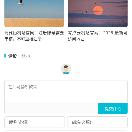
玛雅历机场官网：注册账号需要
零点云机场官网：2026 最新可
审核，不可直接注册
访问地址
评论
抢沙发
提交评论