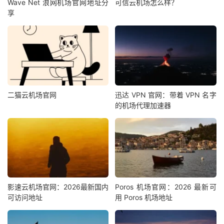
Wave Net 浪网机场官网地址分
可信云机场怎么样？
享
二猫云机场官网
迅达 VPN 官网：带着 VPN 名字
的机场代理加速器
影速云机场官网：2026最新国内
Poros 机场官网：2026 最新可
可访问地址
用 Poros 机场地址