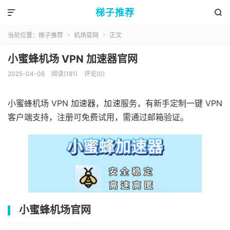
梯子推荐


当前位置：
梯子推荐
机场官网
正文


小蜜蜂机场 VPN 加速器官网
2025-04-06
阅读(181)
评论(0)
小蜜蜂机场 VPN 加速器，加速服务，有新手定制一键 VPN
客户端支持，注册可免费试用，需通过邮箱验证。
小蜜蜂机场官网