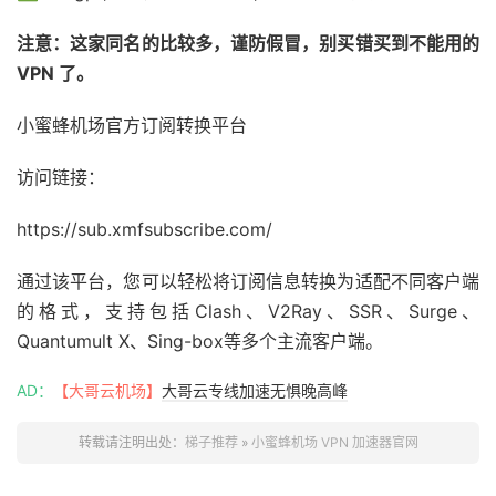
注意：这家同名的比较多，谨防假冒，别买错买到不能用的
VPN 了。
小蜜蜂机场官方订阅转换平台
访问链接：
https://sub.xmfsubscribe.com/
通过该平台，您可以轻松将订阅信息转换为适配不同客户端
的格式，支持包括Clash、V2Ray、SSR、Surge、
Quantumult X、Sing-box等多个主流客户端。
AD：
【大哥云机场】
大哥云专线加速无惧晚高峰
转载请注明出处：
梯子推荐
»
小蜜蜂机场 VPN 加速器官网