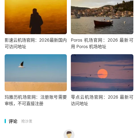
影速云机场官网：2026最新国内
Poros 机场官网：2026 最新可
可访问地址
用 Poros 机场地址
玛雅历机场官网：注册账号需要
零点云机场官网：2026 最新可
审核，不可直接注册
访问地址
评论
抢沙发