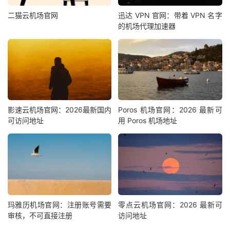
二猫云机场官网
迅达 VPN 官网：带着 VPN 名字
的机场代理加速器
影速云机场官网：2026最新国内
Poros 机场官网：2026 最新可
可访问地址
用 Poros 机场地址
玛雅历机场官网：注册账号需要
零点云机场官网：2026 最新可
审核，不可直接注册
访问地址