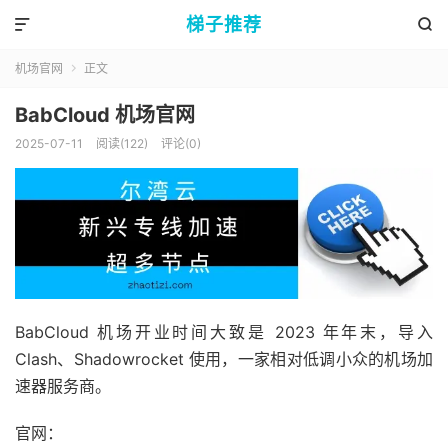
梯子推荐


机场官网
正文

BabCloud 机场官网
2025-07-11
阅读(122)
评论(0)
BabCloud 机场开业时间大致是 2023 年年末，导入
Clash、Shadowrocket 使用，一家相对低调小众的机场加
速器服务商。
官网：