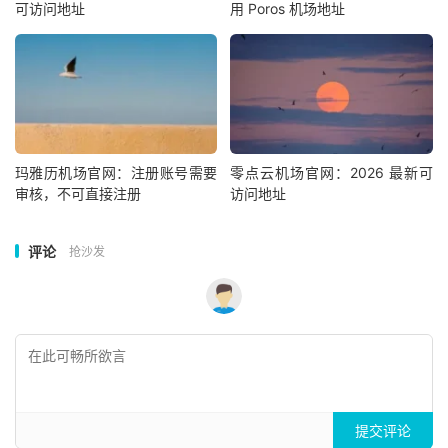
可访问地址
用 Poros 机场地址
玛雅历机场官网：注册账号需要
零点云机场官网：2026 最新可
审核，不可直接注册
访问地址
评论
抢沙发
提交评论