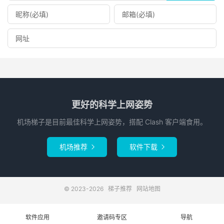
更好的科学上网姿势
机场梯子是目前最佳科学上网姿势，搭配 Clash 客户端食用。
机场推荐
软件下载


© 2023-2026
梯子推荐
网站地图
软件应用
邀请码专区
导航